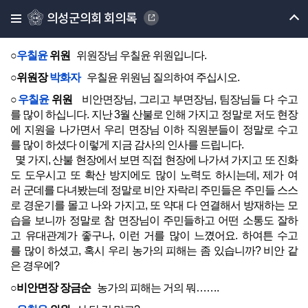
질의 및 답변은 의성군의회 회의 규칙 제53조제2항에 따라 일문
의성군의회 회의록
일답 방식으로 진행하겠습니다.
질의하실 위원님 계시면 질의하여 주시기 바랍니다.
○
우칠윤
위원
위원장님 우칠윤 위원입니다.
○위원장
박화자
우칠윤 위원님 질의하여 주십시오.
○
우칠윤
위원
비안면장님, 그리고 부면장님, 팀장님들 다 수고
를 많이 하십니다. 지난 3월 산불로 인해 가지고 정말로 저도 현장
에 지원을 나가면서 우리 면장님 이하 직원분들이 정말로 수고
를 많이 하셨다 이렇게 지금 감사의 인사를 드립니다.
몇 가지, 산불 현장에서 보면 직접 현장에 나가셔 가지고 또 진화
도 도우시고 또 확산 방지에도 많이 노력도 하시는데, 제가 여
러 군데를 다녀봤는데 정말로 비안 자락리 주민들은 주민들 스스
로 경운기를 몰고 나와 가지고, 또 약대 다 연결해서 방재하는 모
습을 보니까 정말로 참 면장님이 주민들하고 어떤 소통도 잘하
고 유대관계가 좋구나, 이런 거를 많이 느꼈어요. 하여튼 수고
를 많이 하셨고, 혹시 우리 농가의 피해는 좀 있습니까? 비안 같
은 경우에?
○비안면장 장금순
농가의 피해는 거의 뭐…….