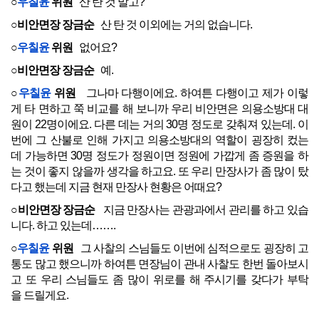
○
우칠윤
위원
산 탄 것 말고?
○비안면장 장금순
산 탄 것 이외에는 거의 없습니다.
○
우칠윤
위원
없어요?
○비안면장 장금순
예.
○
우칠윤
위원
그나마 다행이에요. 하여튼 다행이고 제가 이렇
게 타 면하고 쭉 비교를 해 보니까 우리 비안면은 의용소방대 대
원이 22명이에요. 다른 데는 거의 30명 정도로 갖춰져 있는데. 이
번에 그 산불로 인해 가지고 의용소방대의 역할이 굉장히 컸는
데 가능하면 30명 정도가 정원이면 정원에 가깝게 좀 증원을 하
는 것이 좋지 않을까 생각을 하고요. 또 우리 만장사가 좀 많이 탔
다고 했는데 지금 현재 만장사 현황은 어때요?
○비안면장 장금순
지금 만장사는 관광과에서 관리를 하고 있습
니다. 하고 있는데…….
○
우칠윤
위원
그 사찰의 스님들도 이번에 심적으로도 굉장히 고
통도 많고 했으니까 하여튼 면장님이 관내 사찰도 한번 돌아보시
고 또 우리 스님들도 좀 많이 위로를 해 주시기를 갖다가 부탁
을 드릴게요.
○비안면장 장금순
제가 자주 가보겠습니다.