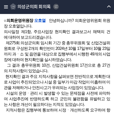
원회 오호열 위원장께서 종합하여 보고하도록 하겠습니다.
의성군의회 회의록
의회운영위원회 오호열 위원장께서는 발언대로 나오셔서 보고
해 주시기 바랍니다.
○의회운영위원장
오호열
안녕하십니까? 의회운영위원회 위원
장 오호열입니다.
의사일정 제1항, 주요사업장 현지확인 결과보고서 채택의 건
에 대하여 보고드리겠습니다.
제275회 의성군의회 임시회 기간 중 총무위원회 및 산업건설위
원회로 구성된 2개의 확인반이 2024년 10월 17일부터 10월 23일
까지 과ㆍ소 및 읍면을 대상으로 집행부에서 시행한 49개의 사업
장에 대하여 현지확인을 실시하였습니다.
그 결과 총무위원회 10건, 산업건설위원회 17건으로 총 27건
의 지적사항이 있었습니다.
현지확인 결과 주요 지적사항을 살펴보면 전반적으로 계획한 대
로 사업이 추진되었으나 시설 중 일부가 마감 작업이 미흡하여 미
관을 저해하거나 안전사고가 우려되는 사업장이 있었습니다.
시설의 운영ㆍ관리 시 발생할 수 있는 문제점을 사전에 파악하
여 사업추진에 반영하도록 하고 군민의 불편함을 유발하고 있
는 사항은 개선이 필요하다는 지적도 있었습니다.
지적사항은 집행부에 통보하여 시정ㆍ개선하도록 요구하여 향