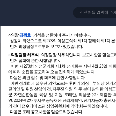
2. 의성군수 및 관계공무원 출석요구의 건(지무진 의원 외 2인 발
3. 회의록 서명의원 선임의 건
4. 휴회의 건(의장 제의)
○의장
김광호
의석을 정돈하여 주시기 바랍니다.
성원이 되었으므로 제273회 의성군의회 제1차 정례회 제1차 
먼저 의정팀장으로부터 보고가 있겠습니다.
○의정팀장 허우석
의정팀장 허우석입니다. 보고사항을 말씀드
먼저 집회에 관한 사항입니다.
이번 제273회 의성군의회 제1차 정례회는 지난 4월 23일 
에 따라 소집을 공고하여 오늘 집회하게 되었습니다.
다음은 의안 접수 및 회부에 관한 사항입니다.
이번 정례회에 접수된 의안으로는 후반기 의장ㆍ부의장 선거의 건
결의안 및 위원 선임의 건, 지무진 의원 외 두 분이 발의한 의성
군 자연순환농업 육성 및 지원 조례안, 의성군수가 제출한
안, 2024년 2차 수시분 공유재산 관리계획안, 전기자동차 충전시
의 건이 접수되어 소관 상임위원회에 각각 회부 하였습니다.
다음은 조례 공포사항을 말씀드리겠습니다.