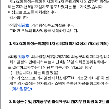
제272회 의성군의회 임시회 제2차 본회의에서 의결하여 의성군
례는 2024년 5월 22일자로 공포하였다는 통보가 있었습니다.
이상으로 보고를 마치겠습니다.
감사합니다.
○의장
김광호
의정팀장, 수고하셨습니다.
그러면 오늘의 의사일정을 시작하겠습니다.
1. 제273회 의성군의회(제1차 정례회) 회기결정의 건(의장 제의)
○의장
김광호
의사일정 제1항, 제273회 의성군의회 제1차 정
회기결정의 건에 대하여는 지난 4월 23일 의회운영위원회에서 협
로 결정하고자 하는데 의원 여러분, 이의 없으십니까?
(「없습니다」하는 의원 있음)
이의가 없으므로 의사일정 제1항, 제273회 의성군의회 제1차
세부 의사일정은 전자회의시스템에 수록된 자료를 참고하여 주
(의사일정안)
2. 의성군수 및 관계공무원 출석요구의 건(지무진 의원 외 2인 발