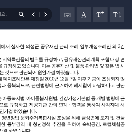
(10시13분)
조례 일부개정조례안, 의사일정 제5항, 의성군 노인복지기금 설
 온종일 돌봄 지원에 관한 조례안, 의사일정 제7항, 2022년도 3
하여 주시기 바랍니다.
원회에서 심사한 의성군 공유재산 관리 조례 일부개정조례안 외 3건
 지역특산품의 범위를 규정하고, 공유재산관리계획 포함 대상 면
 규정하고 있습니다. 이는 공유재산 및 물품 관리법 및 같은 법 시
는 것으로 판단되어 원안가결 하였습니다.
폐지조례안은 제정일 2010년 12월 7일 이후 기금이 조성되지 않
업과 중복되므로, 관련법령에 근거하여 폐지함이 타당하다고 판단
은 아동복지법, 아이돌봄지원법, 건강가정기본법 등 개별 법령에 근
으로 규정하고, 제공기관 간의 연계ㆍ협력을 통하여 사각지대 해
원안가결 하였습니다.
은 청년창업 문화주거복합시설 조성을 위해 금성면에 토지 및 건물
진한 동부권역 내 청년정책 추진을 위하여 숙박공간, 로컬체험공
가결 하였습니다.