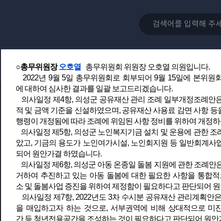
○의장
김광호
다음은 의사일정 제4항, 의성군 공유재산 관리 
치 및 운용에 관한 조례 폐지조례안, 의사일정 제6항, 의성군 아동
차 수시분 공유재산 관리계획안을 일괄 상정합니다.
총무위원회 오호열 위원장, 발언대로 나오셔서 심사결과를 보고
○총무위원장
오호열
총무위원회 위원장 오호열 의원입니다.
2022년 9월 5일 총무위원회로 회부되어 9월 15일에 본위
에 대하여 심사한 결과를 일괄 보고드리겠습니다.
의사일정 제4항, 의성군 공유재산 관리 조례 일부개정조례안은
적 및 금액 기준을 신설하였으며, 공유재산 사용료 감면 사항 등을
행령이 개정됨에 따라 조례에 위임된 사항 정비를 위하여 개정하
의사일정 제5항, 의성군 노인복지기금 설치 및 운용에 관한 조례 
았고, 기금의 용도가 노인여가시설, 노인회지원 등 일반회계사
되어 원안가결 하였습니다.
의사일정 제6항, 의성군 아동 온종일 돌봄 지원에 관한 조례안
거하여 추진하고 있는 아동 돌봄에 대한 필요한 사항을 통합적
소 및 돌봄사업 증진을 위하여 제정함이 필요하다고 판단되어 
의사일정 제7항, 2022년도 3차 수시분 공유재산 관리계획안
을 매입하고자 하는 것으로, 서부권역에 비해 상대적으로 미
간 등 청년전용공간을 조성하는 것이 필요하다고 판단되어 원안